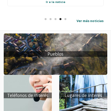
25 de Noviembre de 2009 El Ayuntamiento de Villahoz y la
Ir a la noticia
Excma. Diputacion de Burgos presentan la nueva web del
Municipio, que pone a disposición de ciudadanos y
visitantes toda la informacion útil y necesaria sobre el
Ver más noticias
municipio y su pueblo.
Pueblos
Teléfonos de interés
Lugares de interés