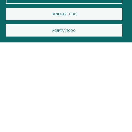
Ayuntamiento de Villahoz
DENEGAR TODO
DIRECCIÓN
Plaza Mayor 1 - 09343
ACEPTAR TODO
TELÉFONO
947186016
EMAIL
villahoz@diputaciondeburgos.net
Diputación de Burgos
Noticias